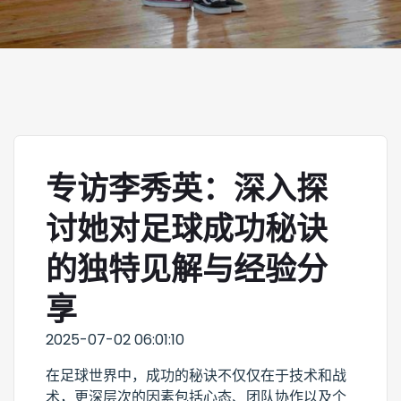
专访李秀英：深入探
讨她对足球成功秘诀
的独特见解与经验分
享
2025-07-02 06:01:10
在足球世界中，成功的秘诀不仅仅在于技术和战
术，更深层次的因素包括心态、团队协作以及个