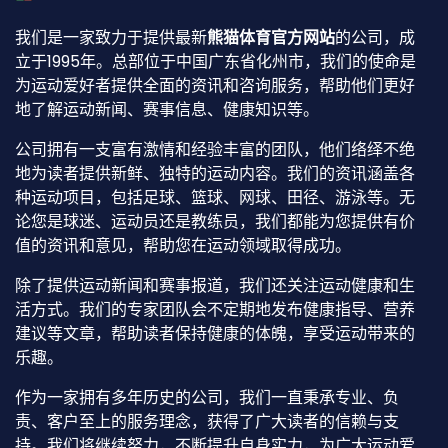
我们是一家致力于提供最新
熊猫体育官方网站
的公司，成
立于1995年。总部位于中国广东省化州市，我们的使命是
为运动爱好者提供全面的资讯和咨询服务，帮助他们更好
地了解运动新闻、赛事信息、健康知识等。
公司拥有一支富有激情和经验丰富的团队，他们络绎不绝
地为读者提供新鲜、独特的运动内容。我们的资讯涵盖各
种运动项目，包括足球、篮球、网球、田径、游泳等。无
论您是球迷、运动员还是教练员，我们都能为您提供有价
值的资讯和意见，帮助您在运动领域取得成功。
除了提供运动新闻和赛事报道，我们还关注运动健康和生
活方式。我们的专家团队会不定期地发布健康指导、营养
建议等文章，帮助读者保持健康的体魄，享受运动带来的
乐趣。
作为一家拥有多年历史的公司，我们一直秉承专业、负
责、客户至上的服务理念，获得了广大读者的信赖与支
持。我们将继续努力，不断提升自身实力，为广大运动爱