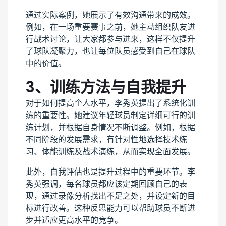
通过实际案例，她展示了有效沟通带来的成效。
例如，在一场重要赛事之前，她主动组织队友进
行战术讨论，让大家都参与进来，这样不仅提升
了球队凝聚力，也让每位队员感受到自己在球队
中的价值。
3、训练方法与自我提升
对于如何提高个人水平，李秀英提出了系统化训
练的重要性。她建议年轻球员制定详细可行的训
练计划，并根据自身情况不断调整。例如，根据
不同阶段的发展需求，有针对性地选择技术练
习、体能训练及战术演练，从而实现全面发展。
此外，自我评估也是提升过程中的重要环节。李
秀英强调，每名球员都应该定期回顾自己的表
现，通过录像分析找出不足之处，并设定新的目
标进行改善。这种反思能力可以帮助球员不断进
步并适应更高水平的竞争。