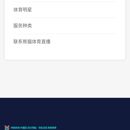
体育明星
服务种类
联系熊猫体育直播