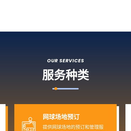
OUR SERVICES
服务种类
网球场地预订
提供网球场地的预订和管理服