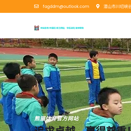
fagddm@outlook.com
潜山市川叨峡谷
熊猫体育官方网站