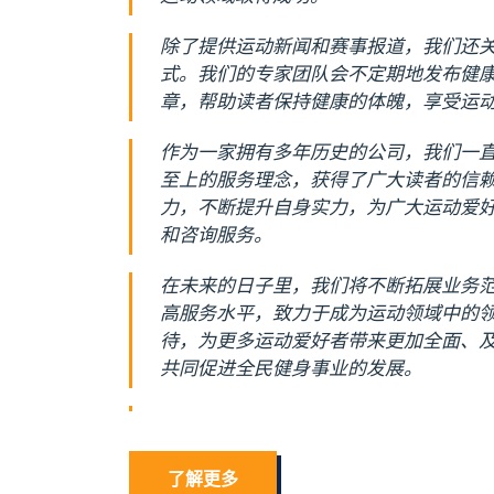
除了提供运动新闻和赛事报道，我们还
式。我们的专家团队会不定期地发布健
章，帮助读者保持健康的体魄，享受运
作为一家拥有多年历史的公司，我们一
至上的服务理念，获得了广大读者的信
力，不断提升自身实力，为广大运动爱
和咨询服务。
在未来的日子里，我们将不断拓展业务
高服务水平，致力于成为运动领域中的
待，为更多运动爱好者带来更加全面、
共同促进全民健身事业的发展。
了解更多