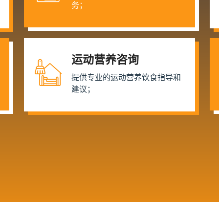
务；
运动营养咨询
提供专业的运动营养饮食指导和
建议；