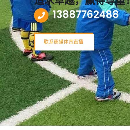
追求卓越，赢得尊重
13887762488
联系熊猫体育直播