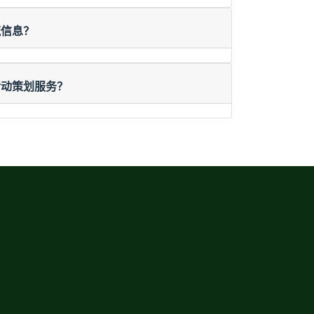
流信息？
活动策划服务？