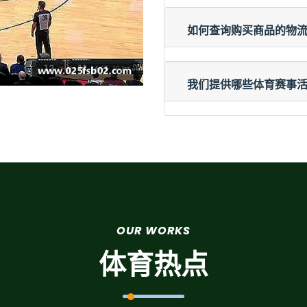
如何查询购买商品的物
我们提供哪些体育赛事
OUR WORKS
体育热点