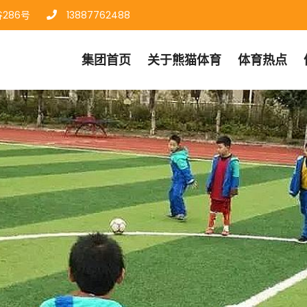
286号
13887762488
集团首页
关于熊猫体育
体育热点