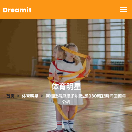
体育明星
首页
体育明星
阿根廷与厄瓜多尔激战1080精彩瞬间回顾与
分析