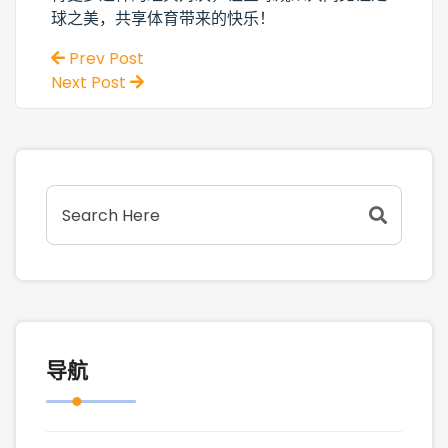
球之美，共享体育带来的快乐！
Prev Post
Next Post
导航