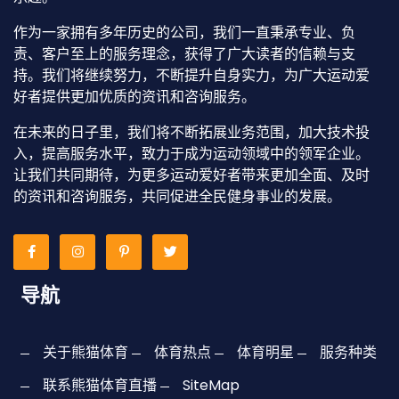
作为一家拥有多年历史的公司，我们一直秉承专业、负
责、客户至上的服务理念，获得了广大读者的信赖与支
持。我们将继续努力，不断提升自身实力，为广大运动爱
好者提供更加优质的资讯和咨询服务。
在未来的日子里，我们将不断拓展业务范围，加大技术投
入，提高服务水平，致力于成为运动领域中的领军企业。
让我们共同期待，为更多运动爱好者带来更加全面、及时
的资讯和咨询服务，共同促进全民健身事业的发展。
导航
关于熊猫体育
体育热点
体育明星
服务种类
联系熊猫体育直播
SiteMap