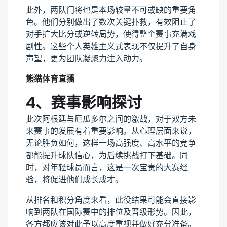
此外，两队门将也是本场较量不可或缺的重要角
色。他们分别做出了数次关键扑救，有效阻止了
对手扩大比分或逆转局势，使得整个赛事充满戏
剧性。这些个人英雄主义式表现不仅提升了自身
声望，更为团队凝聚力注入动力。
熊猫体育直播
4、赛事影响探讨
此次阿根廷与厄瓜多尔之间的激战，对于双方未
来赛事的发展有着重要影响。从心理层面来说，
无论胜负如何，这样一场高强度、高水平的竞争
都能提升球队信心，为后续挑战打下基础。同
时，对年轻球员而言，这是一次宝贵的大赛经
验，将促进他们成长成才。
从排名和积分角度来看，此役结果可能会直接影
响到两队在国际赛中的排位及晋级形势。因此，
各方都应该对此予以高度重视并做好充分准备。