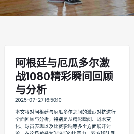
阿根廷与厄瓜多尔激
战1080精彩瞬间回顾
与分析
2025-07-27 16:50:10
本文将对阿根廷与厄瓜多尔之间的激烈对抗进行
全面回顾与分析，特别是从精彩瞬间、战术变
化、球员表现以及比赛影响等多个方面展开讨
论。在这场被誉为"1080"的比赛中，双方球队展