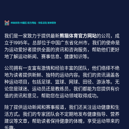
我们是一家致力于提供最新
熊猫体育官方网站
的公司，成
立于1995年。总部位于中国广东省化州市，我们的使命是
为运动爱好者提供全面的资讯和咨询服务，帮助他们更好
地了解运动新闻、赛事信息、健康知识等。
公司拥有一支富有激情和经验丰富的团队，他们络绎不绝
地为读者提供新鲜、独特的运动内容。我们的资讯涵盖各
种运动项目，包括足球、篮球、网球、田径、游泳等。无
论您是球迷、运动员还是教练员，我们都能为您提供有价
值的资讯和意见，帮助您在运动领域取得成功。
除了提供运动新闻和赛事报道，我们还关注运动健康和生
活方式。我们的专家团队会不定期地发布健康指导、营养
建议等文章，帮助读者保持健康的体魄，享受运动带来的
乐趣。