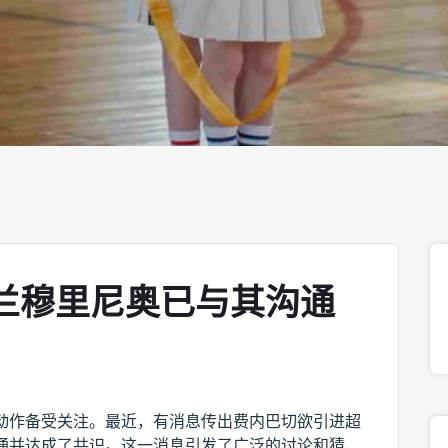
兰穆里尼奥已与其沟通
动作备受关注。最近，有消息传出费内巴切欲引进超
通并达成了共识。这一消息引发了广泛的讨论和猜