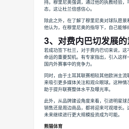
持。穆里尼奥强调，通过他的执教经验，
态，这让杜兰倍感信心。
除此之外，在了解了穆里尼奥对球队愿景
他认为，在穆里尼奥的指导下，自己能够
3、对费内巴切发展的
若成功签下杜兰，对于费内巴切来说，这
命运的重要契机。有专家指出，引入这样
国内外赛事中的竞争力。
同时，由于土耳其联赛相较其他欧洲主流
来吸引更多媒体关注和观众眼球。这种情
助于提升联赛整体水平及曝光率。
此外，从品牌建设角度来看，引进明星球
销售还是周边商品，都将迎来可观增长。
未来继续进行更大规模投资成为可能。
熊猫体育