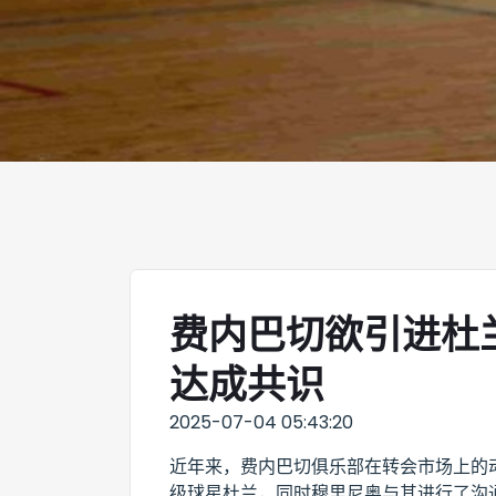
费内巴切欲引进杜
达成共识
2025-07-04 05:43:20
近年来，费内巴切俱乐部在转会市场上的
级球星杜兰，同时穆里尼奥与其进行了沟