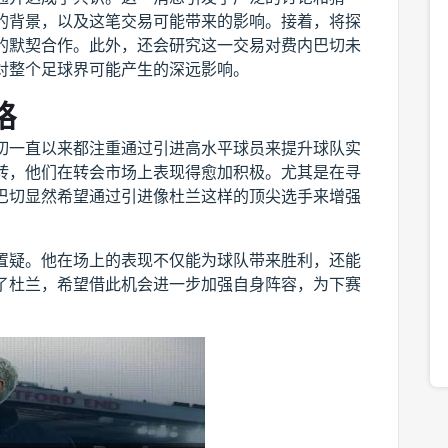
的背景，以及这笔交易可能带来的影响。接着，将探
的默契合作。此外，还会研究这一交易对费内巴切未
对整个足球界可能产生的深远影响。
略
切一直以来都注重通过引进高水平球员来提升球队实
转，他们在转会市场上表现得愈加积极。尤其是在寻
巴切显然希望通过引进像杜兰这样的顶尖选手来增强
置疑。他在场上的表现不仅能为球队带来胜利，还能
了杜兰，希望借此机会进一步加强自身阵容，为下赛