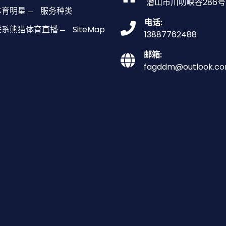
潜山市川叨峡谷286号
体育明星
服务种类
电话:
联系熊猫体育直播
SiteMap
13887762488
邮箱:
fagddm@outlook.c