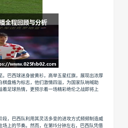
至。巴西球迷身披黄衫，高举五星红旗，展现出浓厚
白棋盘格为标志，他们激情四溢，为国家队呐喊助
溢着足球热情，更预示着一场精彩绝伦之战即将上
阶段，巴西队利用其灵活多变的进攻方式频频制造威
住场上的节奏。然而，在第15分钟左右，巴西队凭借