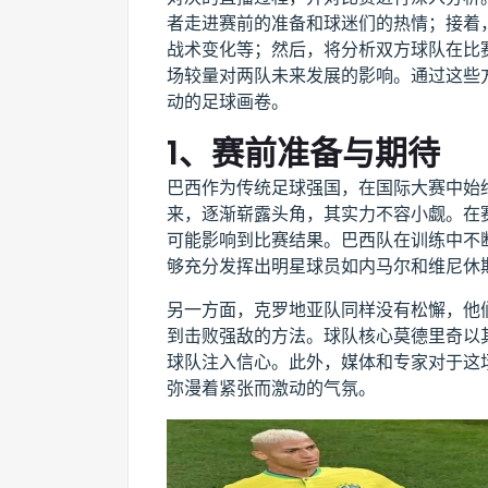
者走进赛前的准备和球迷们的热情；接着
战术变化等；然后，将分析双方球队在比
场较量对两队未来发展的影响。通过这些
动的足球画卷。
1、赛前准备与期待
巴西作为传统足球强国，在国际大赛中始终
来，逐渐崭露头角，其实力不容小觑。在
可能影响到比赛结果。巴西队在训练中不
够充分发挥出明星球员如内马尔和维尼休
另一方面，克罗地亚队同样没有松懈，他
到击败强敌的方法。球队核心莫德里奇以
球队注入信心。此外，媒体和专家对于这
弥漫着紧张而激动的气氛。