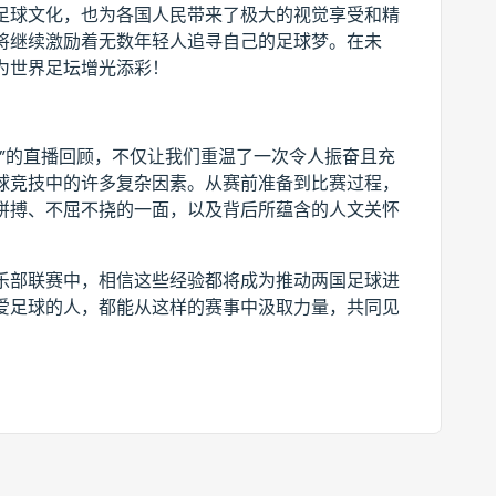
足球文化，也为各国人民带来了极大的视觉享受和精
将继续激励着无数年轻人追寻自己的足球梦。在未
为世界足坛增光添彩！
”的直播回顾，不仅让我们重温了一次令人振奋且充
球竞技中的许多复杂因素。从赛前准备到比赛过程，
拼搏、不屈不挠的一面，以及背后所蕴含的人文关怀
乐部联赛中，相信这些经验都将成为推动两国足球进
爱足球的人，都能从这样的赛事中汲取力量，共同见