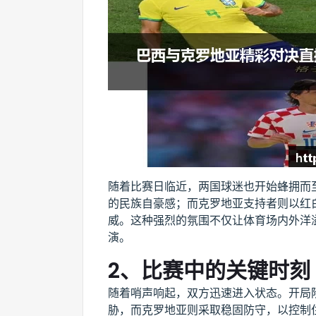
随着比赛日临近，两国球迷也开始蜂拥而
的民族自豪感；而克罗地亚支持者则以红
威。这种强烈的氛围不仅让体育场内外洋
演。
2、比赛中的关键时刻
随着哨声响起，双方迅速进入状态。开局
胁，而克罗地亚则采取稳固防守，以控制