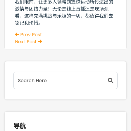
我们眼前，让更多人领略到篮球运动所传达出的
激情与团结力量！无论是线上直播还是现场观
看，这样充满挑战与乐趣的一切，都值得我们去
铭记和珍惜。
Prev Post
Next Post
导航