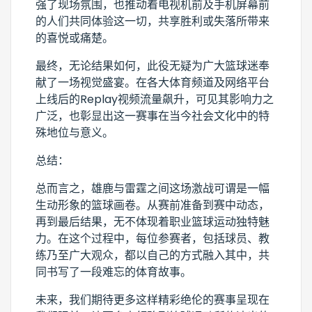
强了现场氛围，也推动着电视机前及手机屏幕前
的人们共同体验这一切，共享胜利或失落所带来
的喜悦或痛楚。
最终，无论结果如何，此役无疑为广大篮球迷奉
献了一场视觉盛宴。在各大体育频道及网络平台
上线后的Replay视频流量飙升，可见其影响力之
广泛，也彰显出这一赛事在当今社会文化中的特
殊地位与意义。
总结：
总而言之，雄鹿与雷霆之间这场激战可谓是一幅
生动形象的篮球画卷。从赛前准备到赛中动态，
再到最后结果，无不体现着职业篮球运动独特魅
力。在这个过程中，每位参赛者，包括球员、教
练乃至广大观众，都以自己的方式融入其中，共
同书写了一段难忘的体育故事。
未来，我们期待更多这样精彩绝伦的赛事呈现在