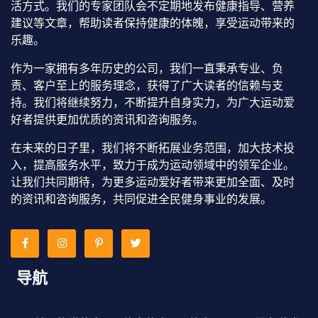
活方式。我们的专家团队会不定期地发布健康指导、营养
建议等文章，帮助读者保持健康的体魄，享受运动带来的
乐趣。
作为一家拥有多年历史的公司，我们一直秉承专业、负
责、客户至上的服务理念，获得了广大读者的信赖与支
持。我们将继续努力，不断提升自身实力，为广大运动爱
好者提供更加优质的资讯和咨询服务。
在未来的日子里，我们将不断拓展业务范围，加大技术投
入，提高服务水平，致力于成为运动领域中的领军企业。
让我们共同期待，为更多运动爱好者带来更加全面、及时
的资讯和咨询服务，共同促进全民健身事业的发展。
导航