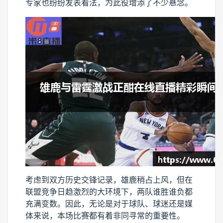
专家也纷纷发表看法，为此役增添了不少悬念。
考虑到双方历史交锋记录，雄鹿稍占上风，但在
联盟竞争日趋激烈的大环境下，两队谁胜谁负都
充满变数。因此，无论是对于球队、球迷还是媒
体来说，本场比赛都有着非同寻常的重要性。