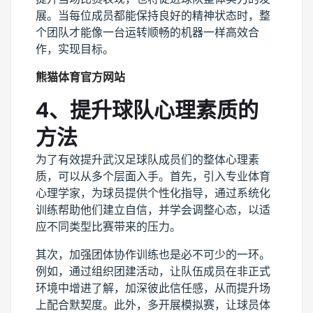
展。当每位成员都能保持良好的精神状态时，整
个团队才能像一台运转顺畅的机器一样高效合
作，实现目标。
熊猫体育官方网站
4、提升球队心理素质的
方法
为了有效提升武汉足球队成员们的整体心理素
质，可以从多个层面入手。首先，引入专业体育
心理学家，为球员提供个性化指导，通过系统化
训练帮助他们建立自信，并学会调整心态，以适
应不同类型比赛带来的压力。
其次，加强团体协作训练也是必不可少的一环。
例如，通过组织团建活动，让队伍成员在非正式
环境中增进了解，加深彼此信任感，从而提升场
上配合默契度。此外，多开展模拟赛，让球员体