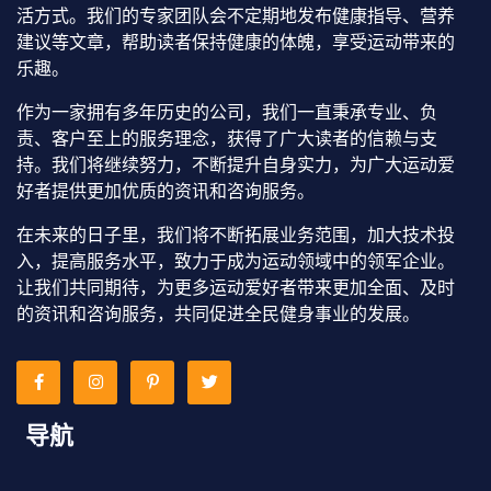
活方式。我们的专家团队会不定期地发布健康指导、营养
建议等文章，帮助读者保持健康的体魄，享受运动带来的
乐趣。
作为一家拥有多年历史的公司，我们一直秉承专业、负
责、客户至上的服务理念，获得了广大读者的信赖与支
持。我们将继续努力，不断提升自身实力，为广大运动爱
好者提供更加优质的资讯和咨询服务。
在未来的日子里，我们将不断拓展业务范围，加大技术投
入，提高服务水平，致力于成为运动领域中的领军企业。
让我们共同期待，为更多运动爱好者带来更加全面、及时
的资讯和咨询服务，共同促进全民健身事业的发展。
导航