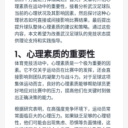
理素质在运动中的重要性，接着分析武汉足球队
当前的心理状况及其影响因素，然后探讨这种心
理状态如何直接或间接影响比赛结果，最后提出
提升球队整体心理素质的建议和策略。通过这些
内容，本文希望为改善武汉足球队的竞技状态提
供理论支持和实践指导。
1、心理素质的重要性
体育竞技活动中，心理素质是一个极为重要的因
素。它不仅关乎运动员在比赛中的发挥，还会直
接影响到团队的凝聚力与战斗力。对于足球这项
集体运动而言，良好的心理素质能够帮助球员更
好地应对比赛中的压力，提高他们在关键时刻做
出正确决策的能力。
根据研究表明，在高强度竞争环境下，运动员常
常面临巨大的心理压力。如果缺乏足够的心理韧
性，他们可能会出现焦虑、恐惧等负面情绪，这