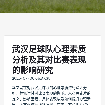
武汉足球队心理素质
分析及其对比赛表现
的影响研究
2025-07-06 05:37:35
本文旨在对武汉足球队的心理素质进行深入分
析，并探讨其对比赛表现的影响。从心理素质的
定义、影响因素、具体表现以及如何提升心理素
质四个方面进行详细阐述。首先，文章将介绍心