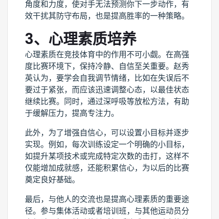
角度和力度，使对手无法预测你下一步动作，有
效干扰其防守布局，也是提高胜率的一种策略。
3、心理素质培养
心理素质在竞技体育中的作用不可小觑。在高强
度比赛环境下，保持冷静、自信至关重要。赵秀
英认为，要学会自我调节情绪，比如在失误后不
要过于紧张，而应该迅速调整心态，以最佳状态
继续比赛。同时，通过深呼吸等放松方法，有助
于缓解压力，提高专注力。
此外，为了增强自信心，可以设置小目标并逐步
实现。例如，每次训练设定一个明确的小目标，
如提升某项技术或完成特定次数的击打，这样不
仅能增加成就感，还能积累信心，为以后的比赛
奠定良好基础。
最后，与他人的交流也是提高心理素质的重要途
径。参与集体活动或者培训班，与其他运动员分