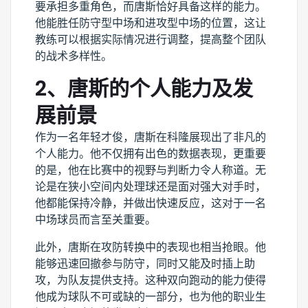
要承担多重角色，而唐斯恰好具备这样的能力。
他能胜任防守型中场和进攻型中场的位置，这让
教练可以根据实际情况进行调整，提高整个团队
的战术多样性。
2、唐斯的个人能力及发
展前景
作为一名年轻才俊，唐斯在科隆展现出了非凡的
个人能力。他不仅拥有出色的数据表现，更重要
的是，他在比赛中的视野与判断力令人称道。无
论是在狭小空间内处理球还是面对强大对手时，
他都能保持冷静，并做出快速反应，这对于一名
中场球员而言至关重要。
此外，唐斯在攻防转换中的表现也相当抢眼。他
能够迅速回撤参与防守，同时又能及时插上助
攻，为队友提供支持。这种双向跑动的能力使得
他成为球队不可或缺的一部分，也为他的职业生