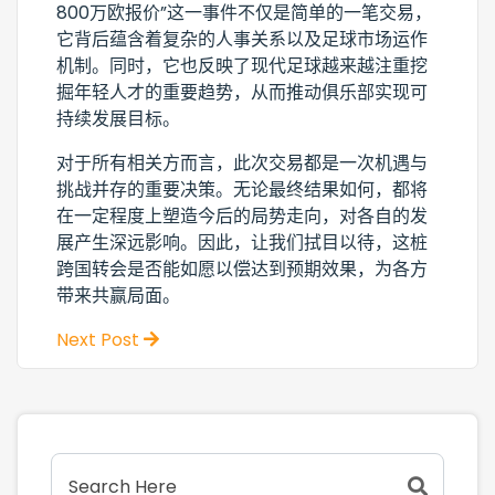
800万欧报价”这一事件不仅是简单的一笔交易，
它背后蕴含着复杂的人事关系以及足球市场运作
机制。同时，它也反映了现代足球越来越注重挖
掘年轻人才的重要趋势，从而推动俱乐部实现可
持续发展目标。
对于所有相关方而言，此次交易都是一次机遇与
挑战并存的重要决策。无论最终结果如何，都将
在一定程度上塑造今后的局势走向，对各自的发
展产生深远影响。因此，让我们拭目以待，这桩
跨国转会是否能如愿以偿达到预期效果，为各方
带来共赢局面。
Next Post