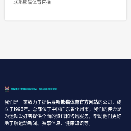
联系熊猫体育直播
我们是一家致力于提供最新
熊猫体育官方网站
的公司，成
立于1995年。总部位于中国广东省化州市，我们的使命是
为运动爱好者提供全面的资讯和咨询服务，帮助他们更好
地了解运动新闻、赛事信息、健康知识等。