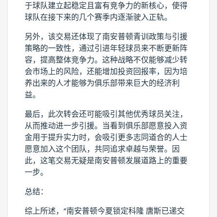
于球队建立起稳定且富有竞争力的新核心，使得
球队在接下来的几个赛季内逐渐驶入正轨。
另外，该交易还体现了南安普顿青训政策与引援
策略的一致性，通过引进年轻球员来不断更新阵
容，提高整体竞争力。这种战略不仅能够减少转
会市场上的风险，还能增加投资回报率，因为培
养出来的人才能够为俱乐部带来巨大的经济利
益。
最后，此次转会还可能吸引其他优秀球员关注，
从而推动进一步引援。当看到俱乐部愿意投入资
金用于提升实力时，会吸引更多志同道合的人士
愿意加入这个团队，共同追求卓越与荣誉。因
此，这笔交易无疑是南安普顿发展道路上的重要
一步。
总结：
综上所述，“南安普顿今夏锁定科隆 唐斯已递交