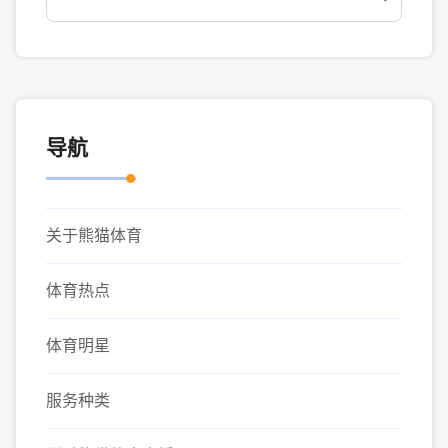
导航
关于熊猫体育
体育热点
体育明星
服务种类