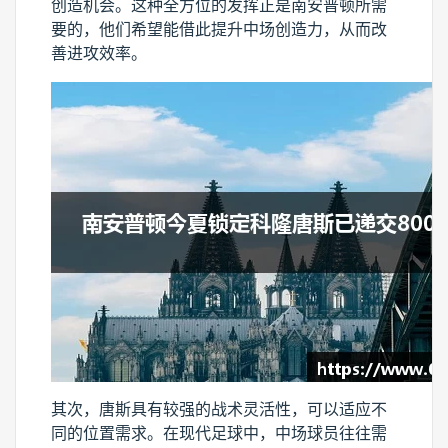
创造机会。这种全方位的发挥正是南安普顿所需
要的，他们希望能借此提升中场创造力，从而改
善进攻效率。
其次，唐斯具有较强的战术灵活性，可以适应不
同的位置需求。在现代足球中，中场球员往往需