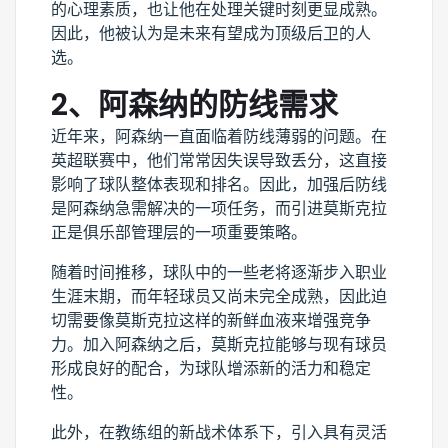
的心理素质，也让他在处理关键时刻更显成熟。
因此，他被认为是未来有望成为顶级后卫的人
选。
2、阿森纳的防线需求
近年来，阿森纳一直面临着防线薄弱的问题。在
英超联赛中，他们常常因失误导致丢分，这直接
影响了球队整体表现和排名。因此，加强后防线
是阿森纳急需解决的一项任务，而引进莫斯克拉
正是俱乐部管理层的一项重要策略。
随着时间推移，球队中的一些老将逐渐步入职业
生涯末期，而年轻球员又尚未完全成熟，因此迫
切需要像莫斯克拉这样的新鲜血液来增强竞争
力。加入阿森纳之后，莫斯克拉能够与现有球员
形成良好的配合，为球队增添新的活力和稳定
性。
此外，在教练组的新战术体系下，引入具有灵活