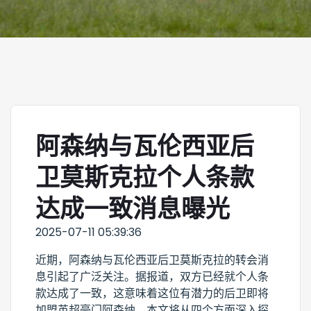
阿森纳与瓦伦西亚后
卫莫斯克拉个人条款
达成一致消息曝光
2025-07-11 05:39:36
近期，阿森纳与瓦伦西亚后卫莫斯克拉的转会消
息引起了广泛关注。据报道，双方已经就个人条
款达成了一致，这意味着这位有潜力的后卫即将
加盟英超豪门阿森纳。本文将从四个方面深入探