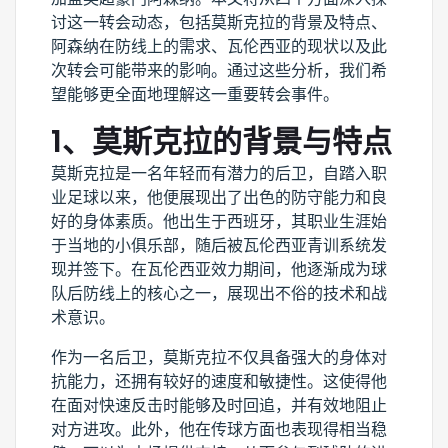
讨这一转会动态，包括莫斯克拉的背景及特点、
阿森纳在防线上的需求、瓦伦西亚的现状以及此
次转会可能带来的影响。通过这些分析，我们希
望能够更全面地理解这一重要转会事件。
1、莫斯克拉的背景与特点
莫斯克拉是一名年轻而有潜力的后卫，自踏入职
业足球以来，他便展现出了出色的防守能力和良
好的身体素质。他出生于西班牙，其职业生涯始
于当地的小俱乐部，随后被瓦伦西亚青训系统发
现并签下。在瓦伦西亚效力期间，他逐渐成为球
队后防线上的核心之一，展现出不俗的技术和战
术意识。
作为一名后卫，莫斯克拉不仅具备强大的身体对
抗能力，还拥有较好的速度和敏捷性。这使得他
在面对快速反击时能够及时回追，并有效地阻止
对方进攻。此外，他在传球方面也表现得相当稳