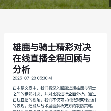
雄鹿与骑士精彩对决
在线直播全程回顾与
分析
2025-07-28 05:30:41
在本篇文章中，我们将深入回顾近期雄鹿与骑士
之间的精彩对决，并对比赛进行全面分析。通过
在线直播的视角，我们不仅可以细致观察球员们
的表现，还能从战术层面解析双方的攻防策略。