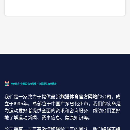
我们是一家致力于提供最新
熊猫体育官方网站
的公司，成
立于1995年。总部位于中国广东省化州市，我们的使命是
为运动爱好者提供全面的资讯和咨询服务，帮助他们更好
地了解运动新闻、赛事信息、健康知识等。
公司拥有一支富有激情和经验丰富的团队，他们络绎不绝