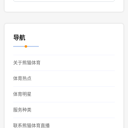
导航
关于熊猫体育
体育热点
体育明星
服务种类
联系熊猫体育直播