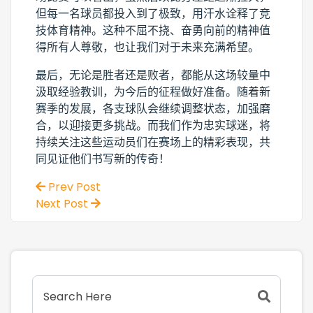
但每一名球员都投入到了极致，用汗水诠释了竞
技体育精神。这种不屈不挠、奋勇向前的精神值
得所有人尊敬，也让我们对于未来充满希望。
最后，无论是胜者还是败者，都能从这场较量中
汲取经验教训，为今后的征程做好准备。随着新
赛季的发展，各支球队会继续调整状态，加强磨
合，以迎接更多挑战。而我们作为忠实球迷，将
持续关注这些运动员们在赛场上的精彩表现，共
同见证他们书写新的传奇！
Prev Post
Next Post