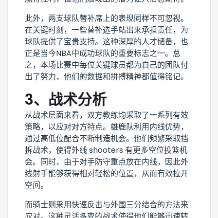
此外，两支球队替补席上的表现同样不可忽视。
在关键时刻，一些替补选手站出来承担责任，为
球队提供了宝贵支持。这种深厚的人才储备，也
正是当今NBA中成功球队的重要标志之一。总
之，本场比赛中每位关键球员都为自己的团队付
出了努力，他们的数据和拼搏精神都值得铭记。
3、战术分析
从战术层面来看，双方教练均采取了一系列有效
策略，以应对对方特点。雄鹿队利用内线优势，
通过高低位配合不断制造机会。他们频繁采取挡
拆战术，使得外线 shooters 有更多空位投篮机
会。同时，由于对手防守重点放在内线，因此外
线射手能够获得相对轻松的位置，从而有效拉开
空间。
而骑士则采用快速反击与外围三分结合的方法来
应对。这种灵活多变的战术使得他们能够迅速转