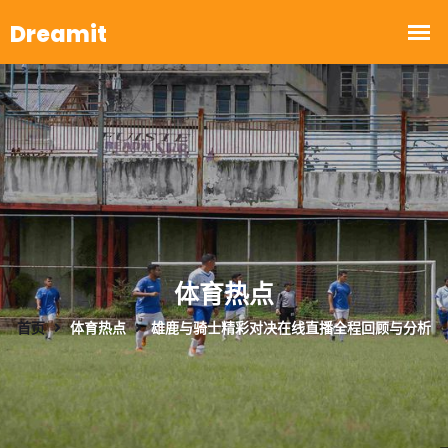
体育热点
首页
体育热点
雄鹿与骑士精彩对决在线直播全程回顾与分析