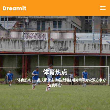
体育热点
首页
体育热点
奥夫斯堡主场迎战科隆期待精彩对决双方争夺
宝贵积分