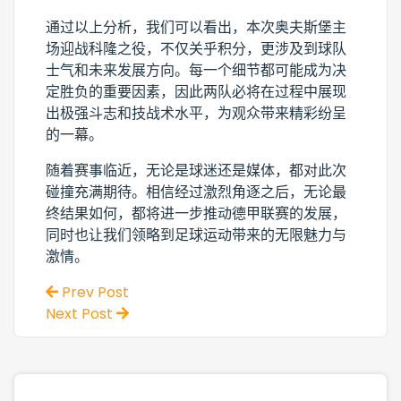
通过以上分析，我们可以看出，本次奥夫斯堡主
场迎战科隆之役，不仅关乎积分，更涉及到球队
士气和未来发展方向。每一个细节都可能成为决
定胜负的重要因素，因此两队必将在过程中展现
出极强斗志和技战术水平，为观众带来精彩纷呈
的一幕。
随着赛事临近，无论是球迷还是媒体，都对此次
碰撞充满期待。相信经过激烈角逐之后，无论最
终结果如何，都将进一步推动德甲联赛的发展，
同时也让我们领略到足球运动带来的无限魅力与
激情。
Prev Post
Next Post