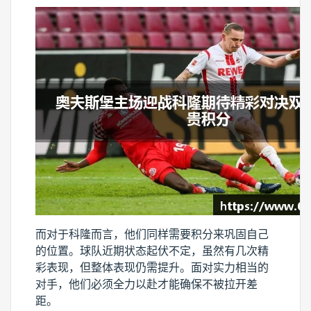
而对于科隆而言，他们同样需要积分来巩固自己
的位置。球队近期状态起伏不定，虽然有几次精
彩表现，但整体表现仍需提升。面对实力相当的
对手，他们必须全力以赴才能确保不被拉开差
距。