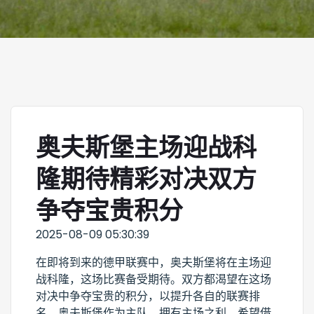
奥夫斯堡主场迎战科
隆期待精彩对决双方
争夺宝贵积分
2025-08-09 05:30:39
在即将到来的德甲联赛中，奥夫斯堡将在主场迎
战科隆，这场比赛备受期待。双方都渴望在这场
对决中争夺宝贵的积分，以提升各自的联赛排
名。奥夫斯堡作为主队，拥有主场之利，希望借