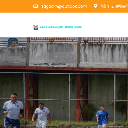
fagddm@outlook.com
潜山市川叨峡谷
首