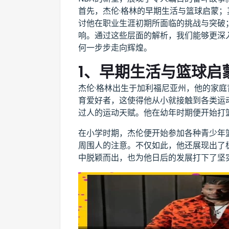
首先，杰伦·格林的早期生活与篮球启蒙
讨他在职业生涯初期所面临的挑战与突破
响。通过这些层面的解析，我们能够更深
何一步步走向辉煌。
1、早期生活与篮球启
杰伦·格林出生于加利福尼亚州，他的家
育爱好者，这使得他从小就接触到各类运
过人的运动天赋。他在幼年时期便开始打
在小学时期，杰伦便开始参加各种青少年
周围人的注意。不仅如此，他还展现出了
中脱颖而出，也为他日后的发展打下了坚