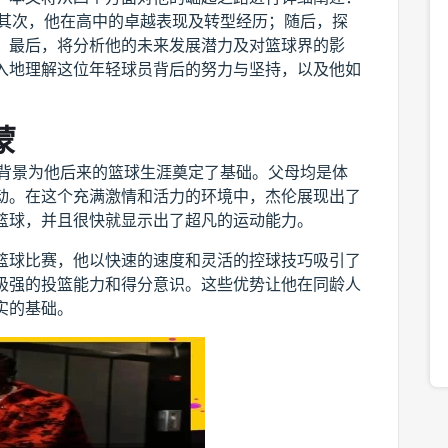
；其次，他在高中的卓越表现及转型经历；随后，探
；最后，将分析他的未来发展潜力及对篮球界的影
入地理解这位年轻球员背后的努力与坚持，以及他如
蒙
庭背景为他后来的篮球生涯奠定了基础。父母均是体
动。在这个充满激情和活力的环境中，杰伦展现出了
篮球，并且很快就显示出了超凡的运动能力。
篮球比赛，他以快速的速度和灵活的控球技巧吸引了
极强的投篮能力和得分意识。这些优势让他在同龄人
实的基础。