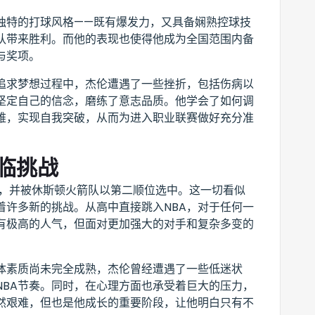
独特的打球风格——既有爆发力，又具备娴熟控球技
队带来胜利。而他的表现也使得他成为全国范围内备
与奖项。
追求梦想过程中，杰伦遭遇了一些挫折，包括伤病以
坚定自己的信念，磨练了意志品质。他学会了如何调
难，实现自我突破，从而为进入职业联赛做好充分准
临挑战
选秀，并被休斯顿火箭队以第二顺位选中。这一切看似
着许多新的挑战。从高中直接跳入NBA，对于任何一
有极高的人气，但面对更加强大的对手和复杂多变的
体素质尚未完全成熟，杰伦曾经遭遇了一些低迷状
NBA节奏。同时，在心理方面也承受着巨大的压力，
然艰难，但也是他成长的重要阶段，让他明白只有不