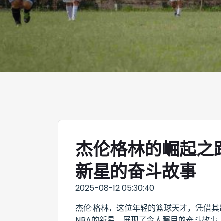
杰伦格林的崛起之
新星的奋斗故事
2025-08-12 05:30:40
杰伦·格林，这位年轻的篮球天才，凭借
NBA的新星，展现了令人瞩目的奋斗故