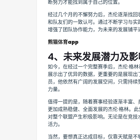
断努力才能找到属于自己的位置。
经过几个月的不懈努力后，杰伦逐渐找回
和队友们的一致认可。通过不断学习与实
增强了团队协作能力，为未来的发展铺平
熊猫体育app
4、未来发展潜力及影
如今，在经过一个完整赛季后，杰伦·格
展示出了优异的数据，更重要的是展现出
员，他依然有广阔的发展空间，只需持续
力量。
值得一提的是，随着赛事经验逐渐丰富、
更加成熟稳健、全面发展的杰伦·格林。
对整个联盟产生积极影响。无论是在竞技
活力。
当然，要想真正达成目标，仅靠天赋是不