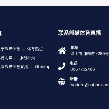
联系熊猫体育直播
航
地址:
关于熊猫体育
体育热点
潜山市川叨峡谷286号
体育明星
服务种类
电话:
联系熊猫体育直播
SiteMap
13887762488
邮箱:
fagddm@outlook.c