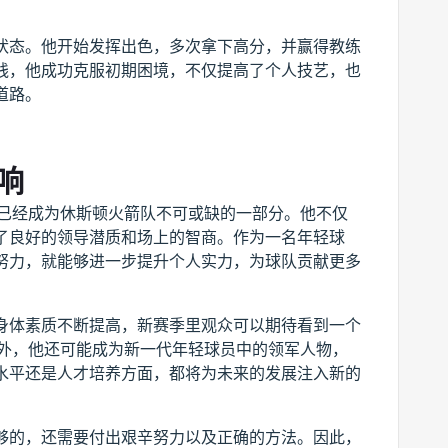
状态。他开始发挥出色，多次拿下高分，并赢得教练
践，他成功克服初期困境，不仅提高了个人技艺，也
道路。
响
林已经成为休斯顿火箭队不可或缺的一部分。他不仅
了良好的领导潜质和场上的智商。作为一名年轻球
努力，就能够进一步提升个人实力，为球队贡献更多
身体素质不断提高，新赛季里观众可以期待看到一个
此外，他还可能成为新一代年轻球员中的领军人物，
水平还是人才培养方面，都将为未来的发展注入新的
够的，还需要付出艰辛努力以及正确的方法。因此，