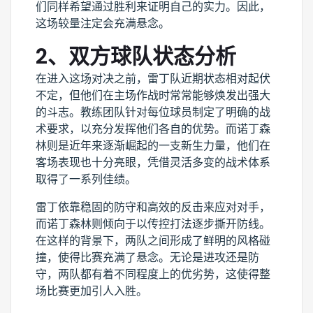
们同样希望通过胜利来证明自己的实力。因此，
这场较量注定会充满悬念。
2、双方球队状态分析
在进入这场对决之前，雷丁队近期状态相对起伏
不定，但他们在主场作战时常常能够焕发出强大
的斗志。教练团队针对每位球员制定了明确的战
术要求，以充分发挥他们各自的优势。而诺丁森
林则是近年来逐渐崛起的一支新生力量，他们在
客场表现也十分亮眼，凭借灵活多变的战术体系
取得了一系列佳绩。
雷丁依靠稳固的防守和高效的反击来应对对手，
而诺丁森林则倾向于以传控打法逐步撕开防线。
在这样的背景下，两队之间形成了鲜明的风格碰
撞，使得比赛充满了悬念。无论是进攻还是防
守，两队都有着不同程度上的优劣势，这使得整
场比赛更加引人入胜。