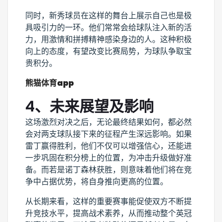
同时，新秀球员在这样的舞台上展示自己也是极
具吸引力的一环。他们常常会给球队注入新的活
力，用激情和拼搏精神感染身边的人。这种积极
向上的态度，有望改变比赛局势，为球队争取宝
贵积分。
熊猫体育app
4、未来展望及影响
这场激烈对决之后，无论最终结果如何，都必然
会对两支球队接下来的征程产生深远影响。如果
雷丁赢得胜利，他们不仅可以增强信心，还能进
一步巩固在积分榜上的位置，为冲击升级做好准
备。而若是诺丁森林获胜，则意味着他们将在竞
争中占据优势，将自身推向更高的位置。
从长期来看，这样的重要赛事能促使双方不断提
升竞技水平，提高战术素养，从而推动整个英冠