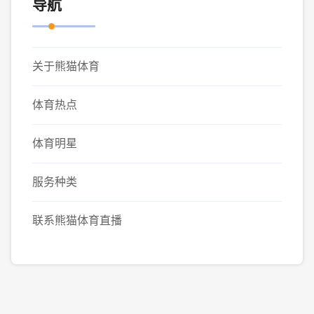
导航
关于熊猫体育
体育热点
体育明星
服务种类
联系熊猫体育直播