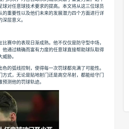
足球对任意球技术要求的提高。本文将从这三位球员
队的重要性以及他们未来的发展潜力四个方面进行详
的深层意义。
在比赛中的表现日渐成熟。他不仅仅是防守型中场，
，他通过精确而富有力度的任意球直接帮助球队取得
大威胁。
出色的弧线控制，使得每一次罚球都充满了可能性。
门方式，无论是贴地射门还是高空吊射，都能给守门
难预测他的罚球轨迹。