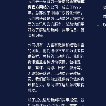
我们是一家致力于提供最新
熊猫体
育官方网站
的公司，成立于1995
年。总部位于中国广东省化州市，
我们的使命是为运动爱好者提供全
面的资讯和咨询服务，帮助他们更
好地了解运动新闻、赛事信息、健
康知识等。
公司拥有一支富有激情和经验丰富
的团队，他们络绎不绝地为读者提
供新鲜、独特的运动内容。我们的
资讯涵盖各种运动项目，包括足
球、篮球、网球、田径、游泳等。
无论您是球迷、运动员还是教练
员，我们都能为您提供有价值的资
讯和意见，帮助您在运动领域取得
成功。
除了提供运动新闻和赛事报道，我
们还关注运动健康和生活方式。我