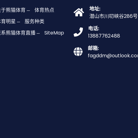
地址:
关于熊猫体育
体育热点
潜山市川叨峡谷286号
体育明星
服务种类
电话:
联系熊猫体育直播
SiteMap
13887762488
邮箱:
fagddm@outlook.c