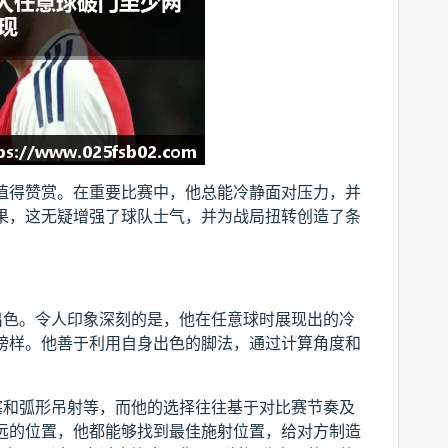
值得赞赏。在重要比赛中，他总能冷静面对压力，并
果，这无疑增强了球队士气，并为战局扭转创造了条
出色。令人印象深刻的是，他在任意球时展现出的冷
榜样。他善于利用自身出色的脚法，通过计算角度和
。
塞和弧形吊射等，而他的选择往往基于对比赛节奏及
远的位置，他都能够找到最佳施射位置，给对方制造