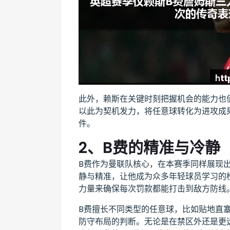
此外，赖斯在关键时刻把握机会的能力也
以此为契机发力，将任意球转化为进攻成
件。
2、B费的精准与冷静
B费作为曼联队核心，在本赛季同样展现
静与精准，让他成为众多年轻球员学习的
力量来确保每次罚款都能打击到敌方防线
B费擅长不同类型的任意球，比如贴地直
防守布局的判断。无论是在禁区外还是更