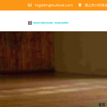
fagddm@outlook.com
潜山市川叨峡谷
首页