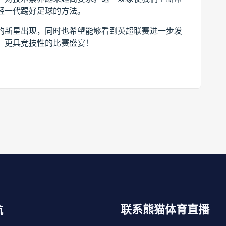
轻一代踢好足球的方法。
的新星出现，同时也希望能够看到英超联赛进一步发
、更具竞技性的比赛盛宴！
联系熊猫体育直播
航