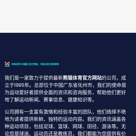
我们是一家致力于提供最新
熊猫体育官方网站
的公司，成
立于1995年。总部位于中国广东省化州市，我们的使命是
为运动爱好者提供全面的资讯和咨询服务，帮助他们更好
地了解运动新闻、赛事信息、健康知识等。
公司拥有一支富有激情和经验丰富的团队，他们络绎不绝
地为读者提供新鲜、独特的运动内容。我们的资讯涵盖各
种运动项目，包括足球、篮球、网球、田径、游泳等。无
论您是球迷、运动员还是教练员，我们都能为您提供有价