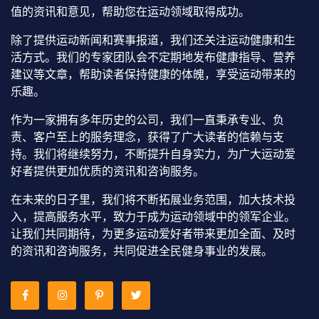
值的资讯和意见，帮助您在运动领域取得成功。
除了提供运动新闻和赛事报道，我们还关注运动健康和生
活方式。我们的专家团队会不定期地发布健康指导、营养
建议等文章，帮助读者保持健康的体魄，享受运动带来的
乐趣。
作为一家拥有多年历史的公司，我们一直秉承专业、负
责、客户至上的服务理念，获得了广大读者的信赖与支
持。我们将继续努力，不断提升自身实力，为广大运动爱
好者提供更加优质的资讯和咨询服务。
在未来的日子里，我们将不断拓展业务范围，加大技术投
入，提高服务水平，致力于成为运动领域中的领军企业。
让我们共同期待，为更多运动爱好者带来更加全面、及时
的资讯和咨询服务，共同促进全民健身事业的发展。