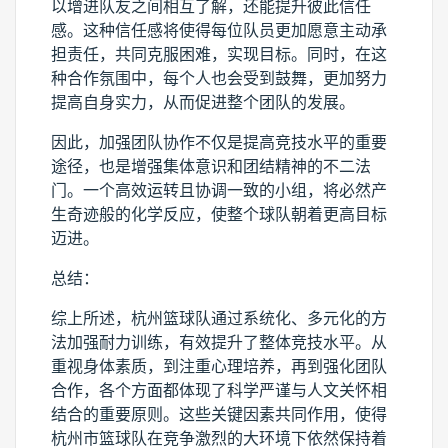
以增进队友之间相互了解，还能提升彼此信任
感。这种信任感将使得每位队员更加愿意主动承
担责任，共同克服困难，实现目标。同时，在这
种合作氛围中，每个人也会受到鼓舞，更加努力
提高自身实力，从而促进整个团队的发展。
因此，加强团队协作不仅是提高竞技水平的重要
途径，也是增强集体意识和团结精神的不二法
门。一个高效运转且协调一致的小组，将必然产
生奇迹般的化学反应，使整个球队朝着更高目标
迈进。
总结：
综上所述，杭州篮球队通过系统化、多元化的方
法加强耐力训练，有效提升了整体竞技水平。从
重视身体素质，到注重心理培养，再到强化团队
合作，各个方面都体现了科学严谨与人文关怀相
结合的重要原则。这些关键因素共同作用，使得
杭州市篮球队在竞争激烈的大环境下依然保持着