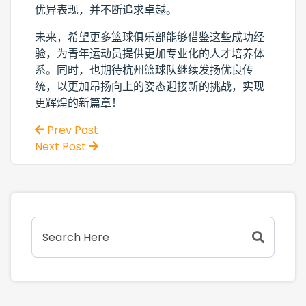
优异表现，并不断追求卓越。
未来，希望更多篮球俱乐部能够借鉴这些成功经
验，为青年运动员提供更加专业化的人才培养体
系。同时，也期待杭州篮球队继续发扬优良传
统，以更加昂扬向上的姿态迎接新的挑战，实现
更辉煌的新篇章！
Prev Post
Next Post